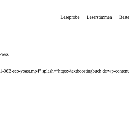
Leseprobe
Leserstimmen
Beste
Press
171-08B-seo-yoast.mp4″ splash=“https://textboostingbuch.de/wp-cont