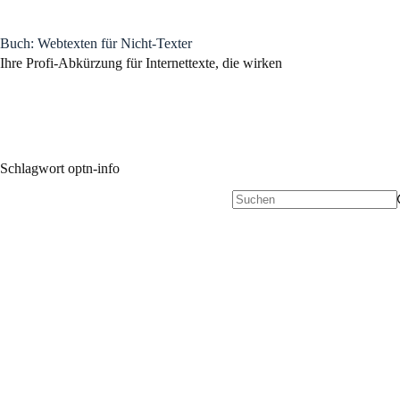
Zum
Inhalt
springen
Buch: Webtexten für Nicht-Texter
Ihre Profi-Abkürzung für Internettexte, die wirken
Schlagwort
optn-info
Keine
Ergebnisse